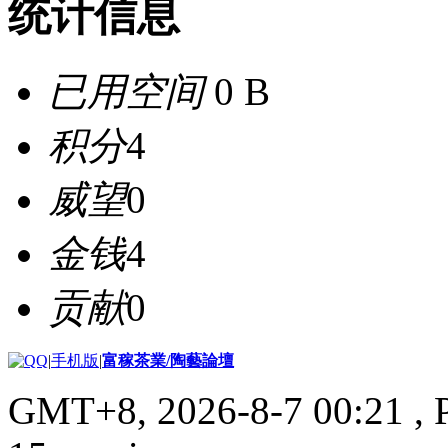
统计信息
已用空间
0 B
积分
4
威望
0
金钱
4
贡献
0
|
手机版
|
富稼茶業/陶藝論壇
GMT+8, 2026-8-7 00:21
, 