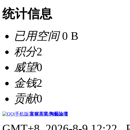
统计信息
已用空间
0 B
积分
2
威望
0
金钱
2
贡献
0
|
手机版
|
富稼茶業/陶藝論壇
GMT+8, 2026-8-9 12:22
, 