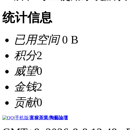
统计信息
已用空间
0 B
积分
2
威望
0
金钱
2
贡献
0
|
手机版
|
富稼茶業/陶藝論壇