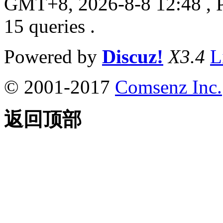
GMT+8, 2026-8-8 12:48
, 
15 queries .
Powered by
Discuz!
X3.4
L
© 2001-2017
Comsenz Inc.
返回顶部