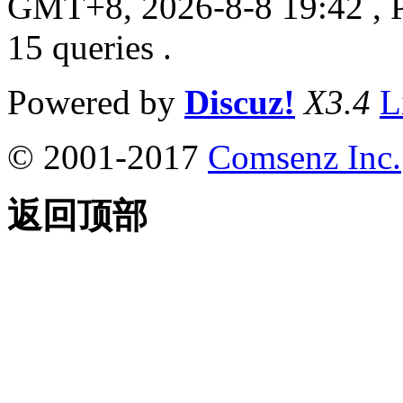
GMT+8, 2026-8-8 19:42
, 
15 queries .
Powered by
Discuz!
X3.4
L
© 2001-2017
Comsenz Inc.
返回顶部