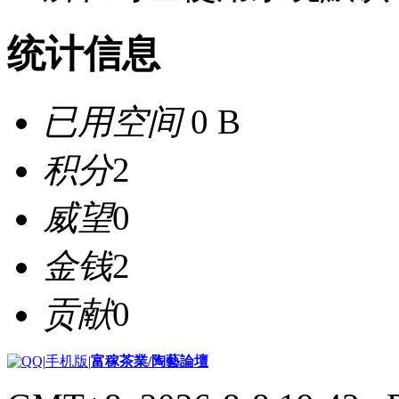
统计信息
已用空间
0 B
积分
2
威望
0
金钱
2
贡献
0
|
手机版
|
富稼茶業/陶藝論壇