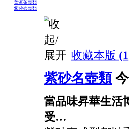
普洱茶專類
紫砂壺專類
收藏本版
(
1
紫砂名壺類
今
當品味昇華生活
受…