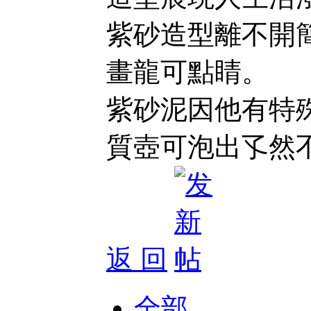
紫砂造型離不開
畫龍可點睛。
紫砂泥因他有特
質壺可泡出孓然
返 回
全部