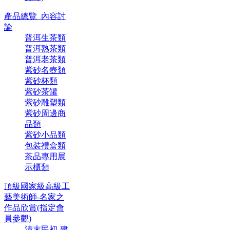
產品總覽_內容討
論
普洱生茶類
普洱熟茶類
普洱老茶類
紫砂名壺類
紫砂杯類
紫砂茶罐
紫砂雕塑類
紫砂周邊商
品類
紫砂小品類
包裝禮盒類
茶品專用展
示櫃類
頂級國家級高級工
藝美術師-名家之
作品欣賞(指定會
員參觀)
清末民初-建