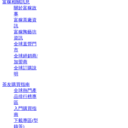
富稼相關訊息
關於富稼故
事
富稼茶廠資
訊
富稼陶藝坊
資訊
全球直營門
市
全球經銷商/
加盟商
全球訂購說
明
茶友購買指南
全球熱門產
品排行榜專
區
入門購買指
南
下載專區(型
錄等)