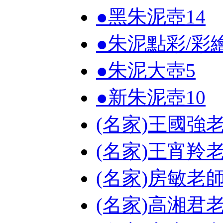
●黑朱泥壺
14
●朱泥點彩/彩
●朱泥大壺
5
●新朱泥壺
10
(名家)王國強
(名家)王宵羚
(名家)房敏老
(名家)高湘君