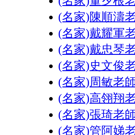
(名家)董夕根
(名家)陳順濤
(名家)戴耀軍
(名家)戴忠琴
(名家)史文俊
(名家)周敏老
(名家)高翎翔
(名家)張琦老
(名家)管阿娣