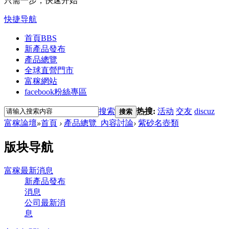
只需一步，快速开始
快捷导航
首頁
BBS
新產品發布
產品總覽
全球直營門市
富稼網站
facebook粉絲專區
搜索
热搜:
活动
交友
discuz
搜索
富稼論壇
»
首頁
›
產品總覽_內容討論
›
紫砂名壺類
版块导航
富稼最新消息
新產品發布
消息
公司最新消
息