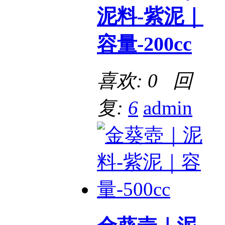
泥料-紫泥｜
容量-200cc
喜欢: 0 回
复:
6
admin