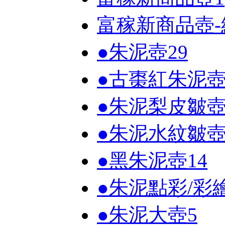
富稼新商品壺-
●朱泥壺
29
●古棗紅朱泥
●朱泥梨皮皺
●朱泥水紋皺
●黑朱泥壺
14
●朱泥點彩/彩
●朱泥大壺
5