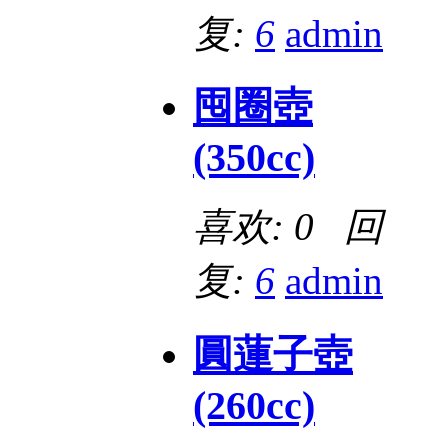
复:
6
admin
囤圈壺
(350cc)
喜欢: 0 回
复:
6
admin
圓蓮子壺
(260cc)