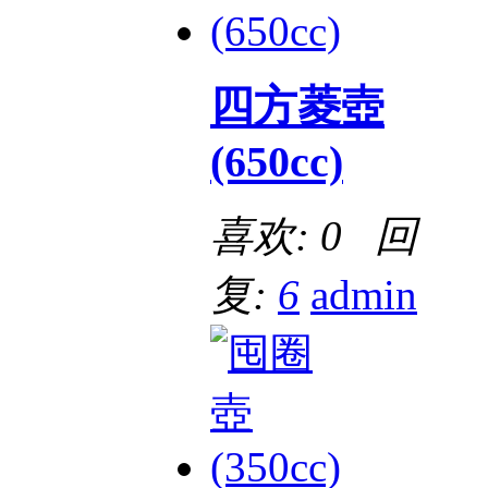
四方菱壺
(650cc)
喜欢: 0 回
复:
6
admin