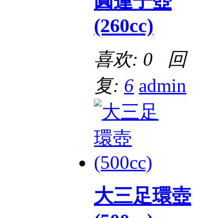
圓蓮子壺
(260cc)
喜欢: 0 回
复:
6
admin
大三足環壺