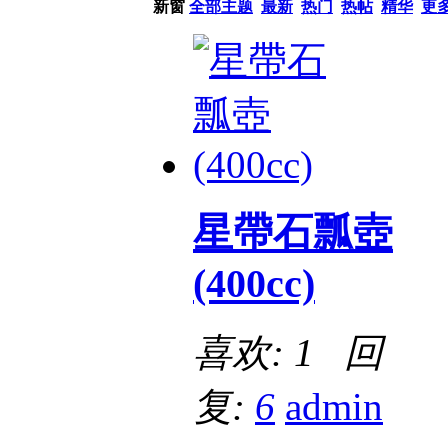
新窗
全部主题
最新
热门
热帖
精华
更
星帶石瓢壺
(400cc)
喜欢: 1 回
复:
6
admin