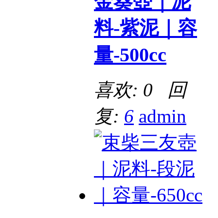
金葵壺｜泥
料-紫泥｜容
量-500cc
喜欢: 0 回
复:
6
admin