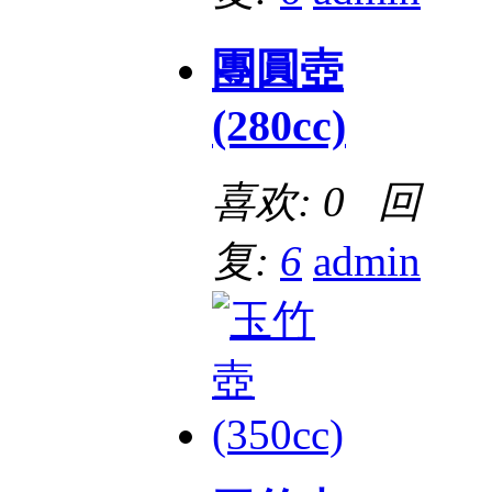
團圓壺
(280cc)
喜欢: 0 回
复:
6
admin