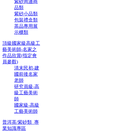
紫砂周邊商
品類
紫砂小品類
包裝禮盒類
茶品專用展
示櫃類
頂級國家級高級工
藝美術師-名家之
作品欣賞(指定會
員參觀)
清末民初-建
國前後名家
老師
研究員級-高
級工藝美術
師
國家級-高級
工藝美術師
普洱茶/紫砂類_專
業知識專區