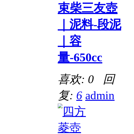
束柴三友壺
｜泥料-段泥
｜容
量-650cc
喜欢: 0 回
复:
6
admin