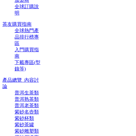
加盟商
全球訂購說
明
茶友購買指南
全球熱門產
品排行榜專
區
入門購買指
南
下載專區(型
錄等)
產品總覽_內容討
論
普洱生茶類
普洱熟茶類
普洱老茶類
紫砂名壺類
紫砂杯類
紫砂茶罐
紫砂雕塑類