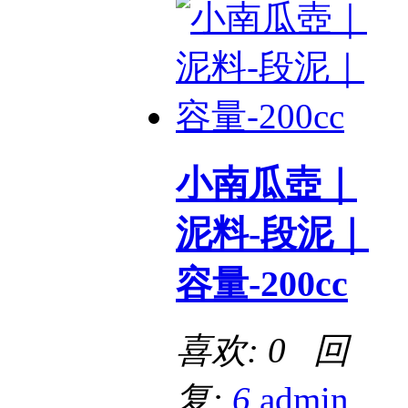
小南瓜壺｜
泥料-段泥｜
容量-200cc
喜欢: 0 回
复:
6
admin