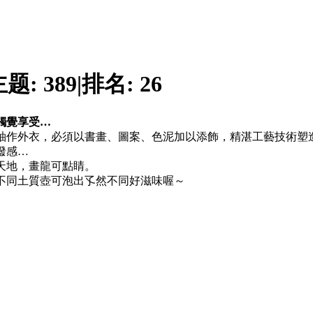
主题:
389
|
排名:
26
觸覺享受…
釉作外衣，必須以書畫、圖案、色泥加以添飾，精湛工藝技術塑
潑感…
天地，畫龍可點睛。
不同土質壺可泡出孓然不同好滋味喔～