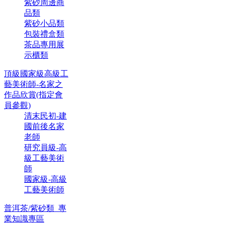
紫砂周邊商
品類
紫砂小品類
包裝禮盒類
茶品專用展
示櫃類
頂級國家級高級工
藝美術師-名家之
作品欣賞(指定會
員參觀)
清末民初-建
國前後名家
老師
研究員級-高
級工藝美術
師
國家級-高級
工藝美術師
普洱茶/紫砂類_專
業知識專區