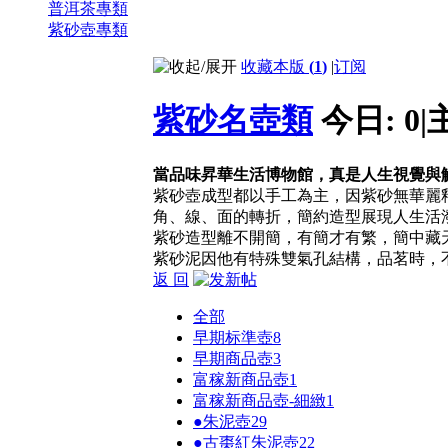
普洱茶專類
紫砂壺專類
收藏本版
(
1
)
|
订阅
紫砂名壺類
今日:
0
|
當品味昇華生活博物館，真是人生視覺與
紫砂壺成型都以手工為主，因紫砂無華麗
角、線、面的轉折，簡約造型展現人生活
紫砂造型離不開簡，有簡才有繁，簡中藏
紫砂泥因他有特殊雙氣孔結構，品茗時，
返 回
全部
早期标準壺
8
早期商品壺
3
富稼新商品壺
1
富稼新商品壺-細緻
1
●朱泥壺
29
●古棗紅朱泥壺
22