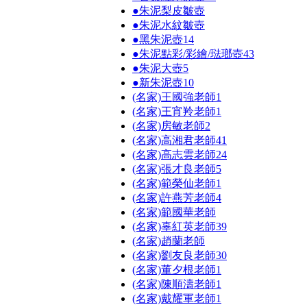
●朱泥梨皮皺壺
●朱泥水紋皺壺
●黑朱泥壺
14
●朱泥點彩/彩繪/琺瑯壺
43
●朱泥大壺
5
●新朱泥壺
10
(名家)王國強老師
1
(名家)王宵羚老師
1
(名家)房敏老師
2
(名家)高湘君老師
41
(名家)高志雲老師
24
(名家)張才良老師
5
(名家)範榮仙老師
1
(名家)許燕芳老師
4
(名家)範國華老師
(名家)辜紅英老師
39
(名家)趙蘭老師
(名家)劉友良老師
30
(名家)董夕根老師
1
(名家)陳順濤老師
1
(名家)戴耀軍老師
1