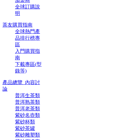
加盟商
全球訂購說
明
茶友購買指南
全球熱門產
品排行榜專
區
入門購買指
南
下載專區(型
錄等)
產品總覽_內容討
論
普洱生茶類
普洱熟茶類
普洱老茶類
紫砂名壺類
紫砂杯類
紫砂茶罐
紫砂雕塑類