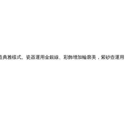
造典雅樣式。瓷器運用金銀線、彩飾增加輪廓美，紫砂壺運用