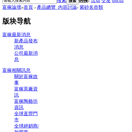
搜索
热搜:
活动
交友
discuz
搜索
富稼論壇
»
首頁
›
產品總覽_內容討論
›
紫砂名壺類
版块导航
富稼最新消息
新產品發布
消息
公司最新消
息
富稼相關訊息
關於富稼故
事
富稼茶廠資
訊
富稼陶藝坊
資訊
全球直營門
市
全球經銷商/