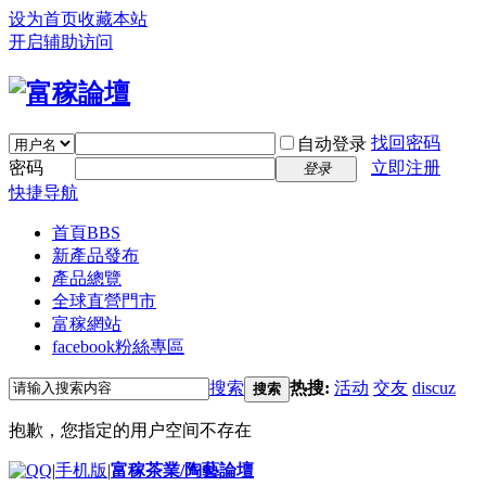
设为首页
收藏本站
开启辅助访问
找回密码
自动登录
密码
立即注册
登录
快捷导航
首頁
BBS
新產品發布
產品總覽
全球直營門市
富稼網站
facebook粉絲專區
搜索
热搜:
活动
交友
discuz
搜索
抱歉，您指定的用户空间不存在
|
手机版
|
富稼茶業/陶藝論壇