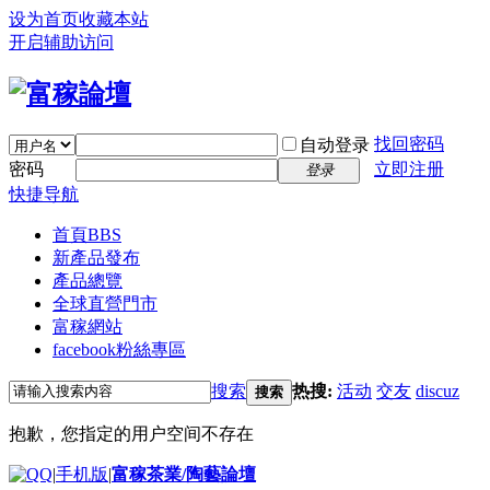
设为首页
收藏本站
开启辅助访问
找回密码
自动登录
密码
立即注册
登录
快捷导航
首頁
BBS
新產品發布
產品總覽
全球直營門市
富稼網站
facebook粉絲專區
搜索
热搜:
活动
交友
discuz
搜索
抱歉，您指定的用户空间不存在
|
手机版
|
富稼茶業/陶藝論壇