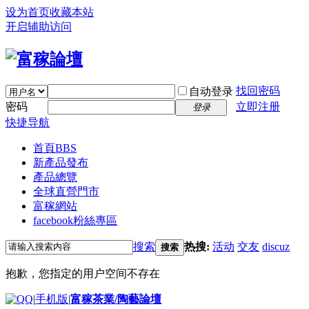
设为首页
收藏本站
开启辅助访问
找回密码
自动登录
密码
立即注册
登录
快捷导航
首頁
BBS
新產品發布
產品總覽
全球直營門市
富稼網站
facebook粉絲專區
搜索
热搜:
活动
交友
discuz
搜索
抱歉，您指定的用户空间不存在
|
手机版
|
富稼茶業/陶藝論壇