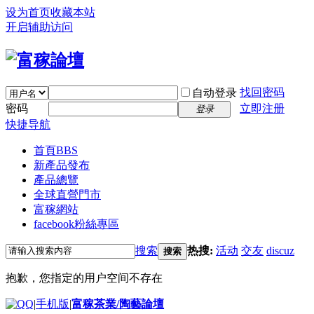
设为首页
收藏本站
开启辅助访问
找回密码
自动登录
密码
立即注册
登录
快捷导航
首頁
BBS
新產品發布
產品總覽
全球直營門市
富稼網站
facebook粉絲專區
搜索
热搜:
活动
交友
discuz
搜索
抱歉，您指定的用户空间不存在
|
手机版
|
富稼茶業/陶藝論壇