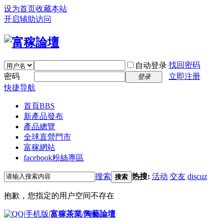
设为首页
收藏本站
开启辅助访问
找回密码
自动登录
密码
立即注册
登录
快捷导航
首頁
BBS
新產品發布
產品總覽
全球直營門市
富稼網站
facebook粉絲專區
搜索
热搜:
活动
交友
discuz
搜索
抱歉，您指定的用户空间不存在
|
手机版
|
富稼茶業/陶藝論壇