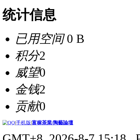
统计信息
已用空间
0 B
积分
2
威望
0
金钱
2
贡献
0
|
手机版
|
富稼茶業/陶藝論壇
GMT+8, 2026-8-7 15:18
, 