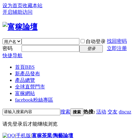
设为首页
收藏本站
开启辅助访问
找回密码
自动登录
密码
立即注册
登录
快捷导航
首頁
BBS
新產品發布
產品總覽
全球直營門市
富稼網站
facebook粉絲專區
搜索
热搜:
活动
交友
discuz
搜索
请先登录后才能继续浏览
|
手机版
|
富稼茶業/陶藝論壇