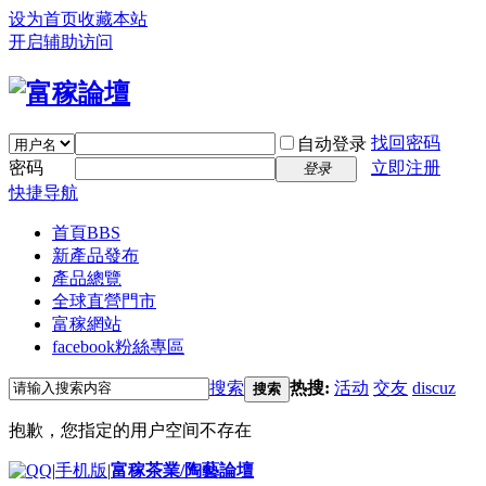
设为首页
收藏本站
开启辅助访问
找回密码
自动登录
密码
立即注册
登录
快捷导航
首頁
BBS
新產品發布
產品總覽
全球直營門市
富稼網站
facebook粉絲專區
搜索
热搜:
活动
交友
discuz
搜索
抱歉，您指定的用户空间不存在
|
手机版
|
富稼茶業/陶藝論壇