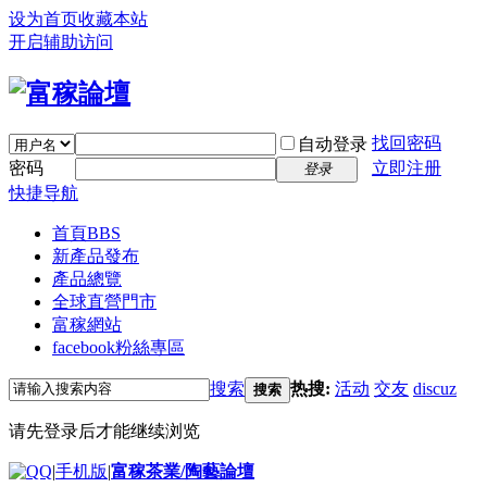
设为首页
收藏本站
开启辅助访问
找回密码
自动登录
密码
立即注册
登录
快捷导航
首頁
BBS
新產品發布
產品總覽
全球直營門市
富稼網站
facebook粉絲專區
搜索
热搜:
活动
交友
discuz
搜索
请先登录后才能继续浏览
|
手机版
|
富稼茶業/陶藝論壇