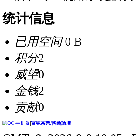
统计信息
已用空间
0 B
积分
2
威望
0
金钱
2
贡献
0
|
手机版
|
富稼茶業/陶藝論壇