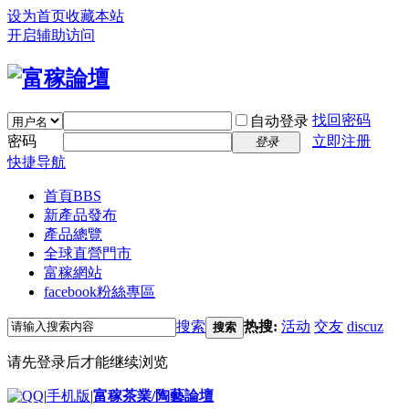
设为首页
收藏本站
开启辅助访问
找回密码
自动登录
密码
立即注册
登录
快捷导航
首頁
BBS
新產品發布
產品總覽
全球直營門市
富稼網站
facebook粉絲專區
搜索
热搜:
活动
交友
discuz
搜索
请先登录后才能继续浏览
|
手机版
|
富稼茶業/陶藝論壇